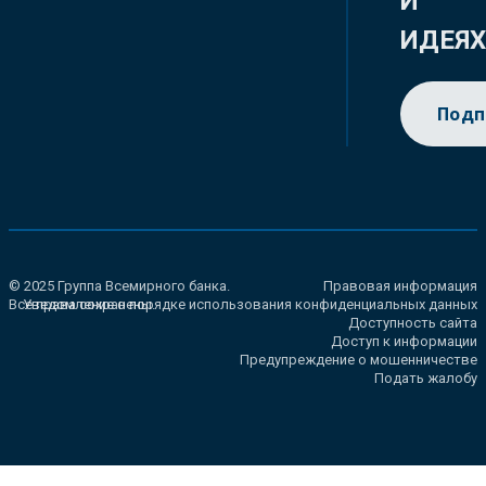
И
ИДЕЯ
Подп
© 2025 Группа Всемирного банка.
Правовая информация
Все права сохранены.
Уведомление о порядке использования конфиденциальных данных
Доступность сайта
Доступ к информации
Предупреждение о мошенничестве
Подать жалобу