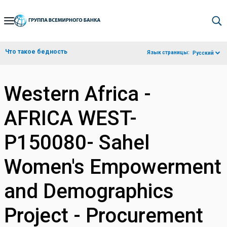
Skip
to
Main
Что такое бедность
Язык страницы:
Русский
Navigation
Western Africa -
AFRICA WEST-
P150080- Sahel
Women's Empowerment
and Demographics
Project - Procurement