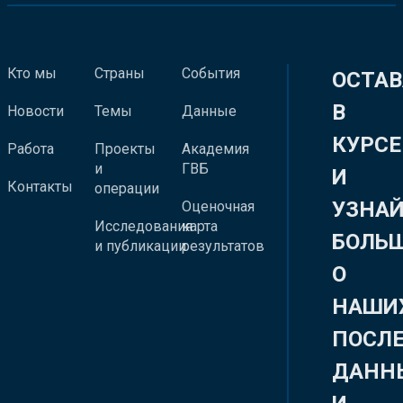
Кто мы
Страны
События
ОСТАВ
В
Новости
Темы
Данные
КУРСЕ
Работа
Проекты
Академия
и
ГВБ
И
Контакты
операции
УЗНА
Оценочная
Исследования
карта
БОЛЬ
и публикации
результатов
О
НАШИ
ПОСЛ
ДАНН