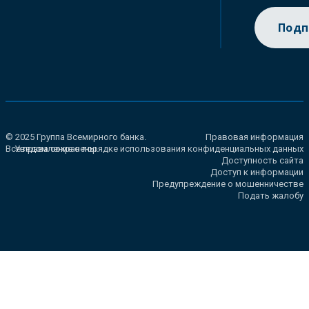
Подп
© 2025 Группа Всемирного банка.
Правовая информация
Все права сохранены.
Уведомление о порядке использования конфиденциальных данных
Доступность сайта
Доступ к информации
Предупреждение о мошенничестве
Подать жалобу