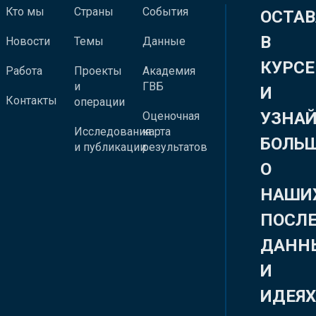
Кто мы
Страны
События
ОСТАВ
В
Новости
Темы
Данные
КУРСЕ
Работа
Проекты
Академия
и
ГВБ
И
Контакты
операции
УЗНА
Оценочная
Исследования
карта
БОЛЬ
и публикации
результатов
О
НАШИ
ПОСЛ
ДАНН
И
ИДЕЯ