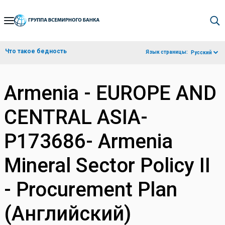
Skip
to
Main
Что такое бедность
Язык страницы:
Русский
Navigation
Armenia - EUROPE AND
CENTRAL ASIA-
P173686- Armenia
Mineral Sector Policy II
- Procurement Plan
(Английский)