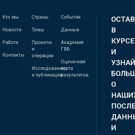
Кто мы
Страны
События
ОСТАВ
В
Новости
Темы
Данные
КУРСЕ
Работа
Проекты
Академия
и
ГВБ
И
Контакты
операции
УЗНА
Оценочная
Исследования
карта
БОЛЬ
и публикации
результатов
О
НАШИ
ПОСЛ
ДАНН
И