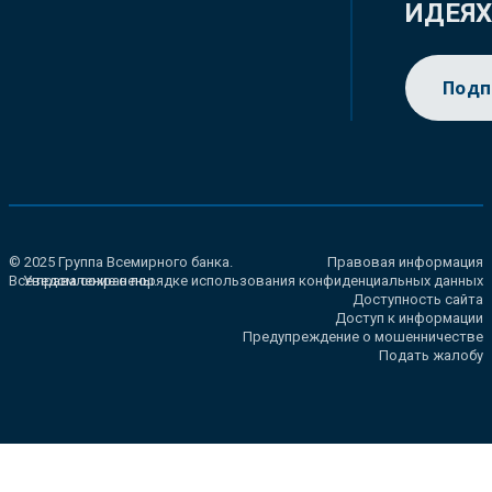
ИДЕЯ
Подп
© 2025 Группа Всемирного банка.
Правовая информация
Все права сохранены.
Уведомление о порядке использования конфиденциальных данных
Доступность сайта
Доступ к информации
Предупреждение о мошенничестве
Подать жалобу