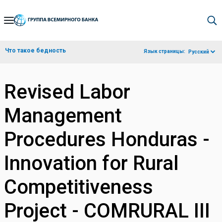
Skip
to
Main
Что такое бедность
Язык страницы:
Русский
Navigation
Revised Labor
Management
Procedures Honduras -
Innovation for Rural
Competitiveness
Project - COMRURAL III