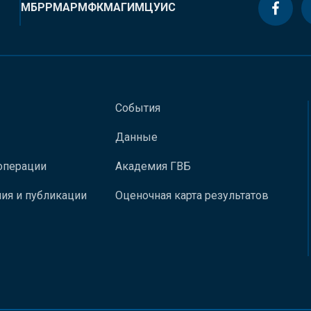
МБРР
МАР
МФК
МАГИ
МЦУИС
События
Данные
операции
Академия ГВБ
ия и публикации
Оценочная карта результатов