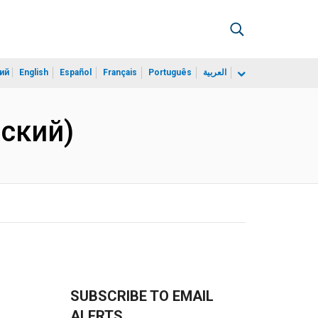
ий
English
Español
Français
Português
العربية
йский)
SUBSCRIBE TO EMAIL
ALERTS