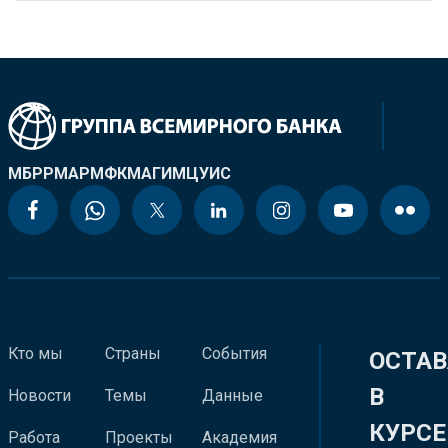
МБРР
МАР
МФК
МАГИ
МЦУИС
Кто мы
Страны
События
ОСТАВ
В
Новости
Темы
Данные
КУРСЕ
Работа
Проекты
Академия