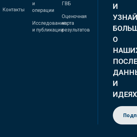
и
ГВБ
И
Контакты
операции
УЗНА
Оценочная
Исследования
карта
БОЛЬ
и публикации
результатов
О
НАШИ
ПОСЛ
ДАНН
И
ИДЕЯ
Подп