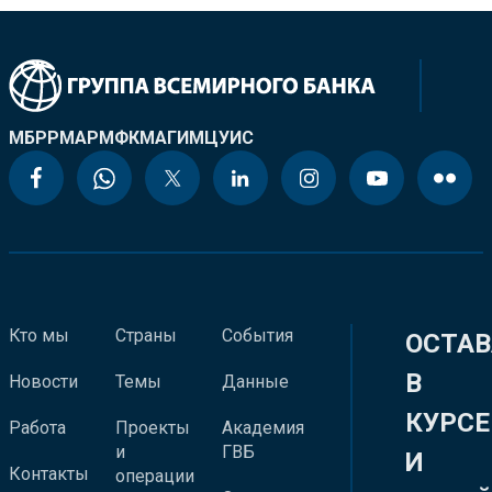
МБРР
МАР
МФК
МАГИ
МЦУИС
Кто мы
Страны
События
ОСТАВ
В
Новости
Темы
Данные
КУРСЕ
Работа
Проекты
Академия
и
ГВБ
И
Контакты
операции