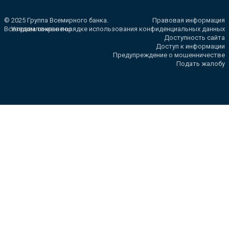
© 2025 Группа Всемирного банка.
Правовая информация
Все права сохранены.
Уведомление о порядке использования конфиденциальных данных
Доступность сайта
Доступ к информации
Предупреждение о мошенничестве
Подать жалобу