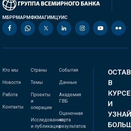
МБРР
МАР
МФК
МАГИ
МЦУИС
Кто мы
Страны
События
ОСТАВ
В
Новости
Темы
Данные
КУРСЕ
Работа
Проекты
Академия
и
ГВБ
И
Контакты
операции
УЗНА
Оценочная
Исследования
карта
БОЛЬ
и публикации
результатов