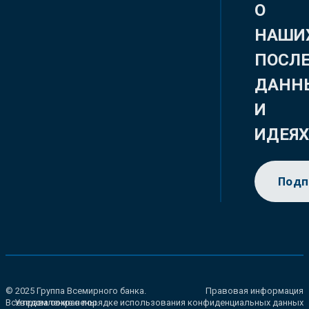
О
НАШИ
ПОСЛ
ДАНН
И
ИДЕЯ
Подп
© 2025 Группа Всемирного банка.
Правовая информация
Все права сохранены.
Уведомление о порядке использования конфиденциальных данных