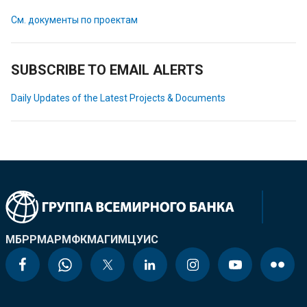
См. документы по проектам
SUBSCRIBE TO EMAIL ALERTS
Daily Updates of the Latest Projects & Documents
МБРР
МАР
МФК
МАГИ
МЦУИС