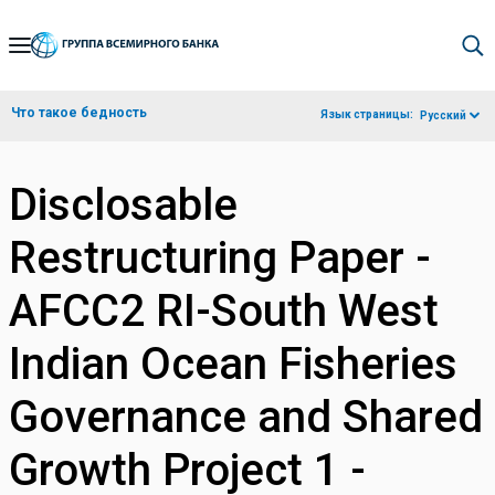
Skip
to
Main
Что такое бедность
Язык страницы:
Русский
Navigation
Disclosable
Restructuring Paper -
AFCC2 RI-South West
Indian Ocean Fisheries
Governance and Shared
Growth Project 1 -