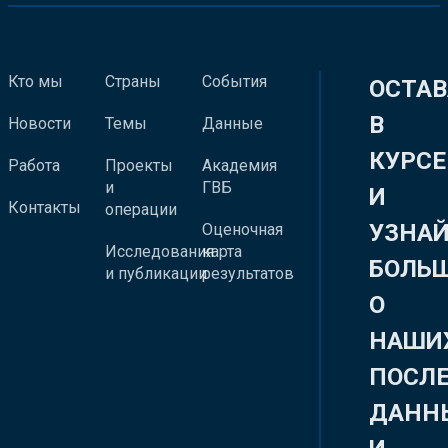
Кто мы
Страны
События
ОСТАВ
В
Новости
Темы
Данные
КУРСЕ
Работа
Проекты
Академия
и
ГВБ
И
Контакты
операции
УЗНА
Оценочная
Исследования
карта
БОЛЬ
и публикации
результатов
О
НАШИ
ПОСЛ
ДАНН