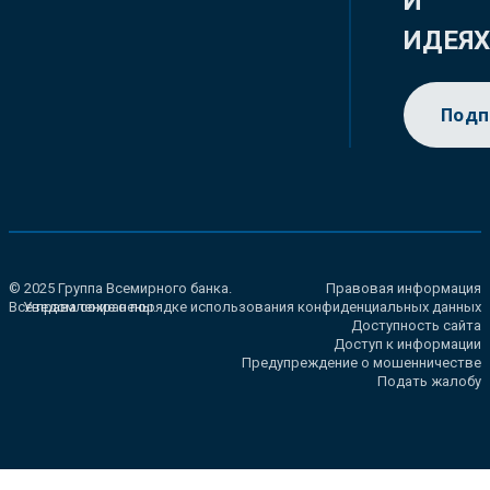
И
ИДЕЯ
Подп
© 2025 Группа Всемирного банка.
Правовая информация
Все права сохранены.
Уведомление о порядке использования конфиденциальных данных
Доступность сайта
Доступ к информации
Предупреждение о мошенничестве
Подать жалобу