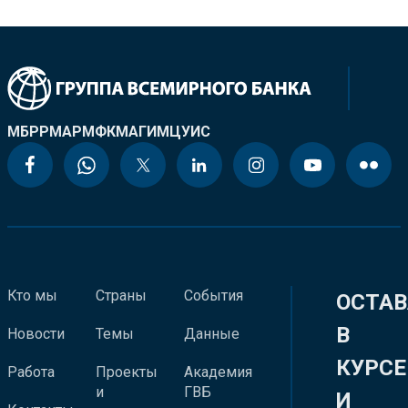
МБРР
МАР
МФК
МАГИ
МЦУИС
Кто мы
Страны
События
ОСТАВ
В
Новости
Темы
Данные
КУРСЕ
Работа
Проекты
Академия
и
ГВБ
И