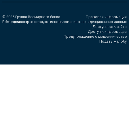
© 2025 Группа Всемирного банка.
Правовая информация
Все права сохранены.
Уведомление о порядке использования конфиденциальных данных
Доступность сайта
Доступ к информации
Предупреждение о мошенничестве
Подать жалобу