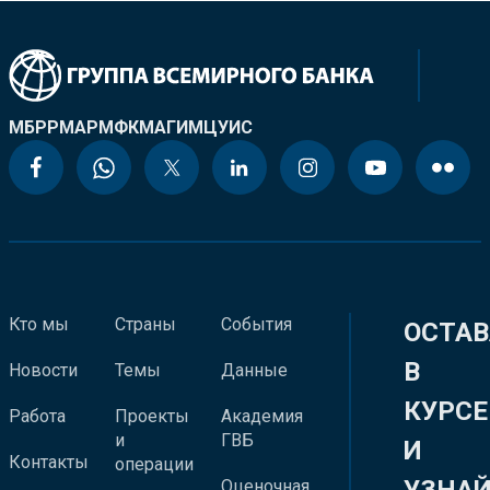
МБРР
МАР
МФК
МАГИ
МЦУИС
Кто мы
Страны
События
ОСТАВ
В
Новости
Темы
Данные
КУРСЕ
Работа
Проекты
Академия
и
ГВБ
И
Контакты
операции
Оценочная