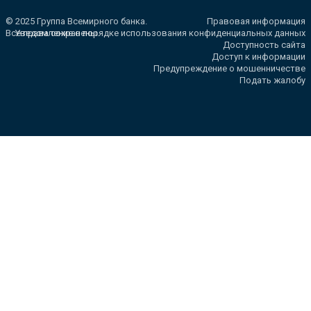
© 2025 Группа Всемирного банка.
Правовая информация
Все права сохранены.
Уведомление о порядке использования конфиденциальных данных
Доступность сайта
Доступ к информации
Предупреждение о мошенничестве
Подать жалобу