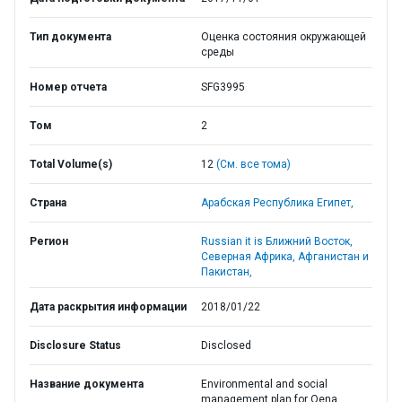
Тип документа
Оценка состояния окружающей
среды
Номер отчета
SFG3995
Том
2
Total Volume(s)
12
(См. все тома)
Страна
Арабская Республика Египет,
Регион
Russian it is Ближний Восток,
Северная Африка, Афганистан и
Пакистан,
Дата раскрытия информации
2018/01/22
Disclosure Status
Disclosed
Название документа
Environmental and social
management plan for Qena