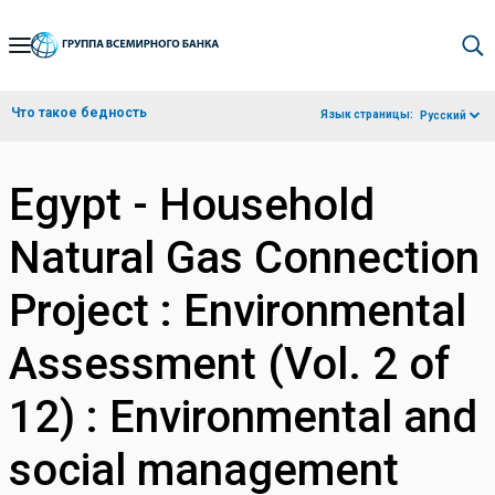
Skip
to
Main
Что такое бедность
Язык страницы:
Русский
Navigation
Egypt - Household
Natural Gas Connection
Project : Environmental
Assessment (Vol. 2 of
12) : Environmental and
social management