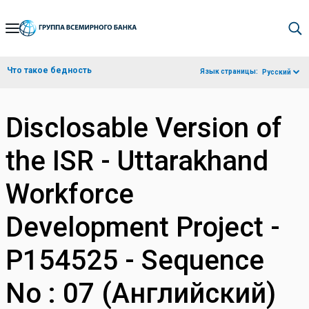
Skip
to
Main
Что такое бедность
Язык страницы:
Русский
Navigation
Disclosable Version of
the ISR - Uttarakhand
Workforce
Development Project -
P154525 - Sequence
No : 07 (Английский)