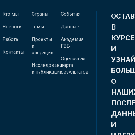
Кто мы
Страны
События
ОСТАВ
В
Новости
Темы
Данные
КУРСЕ
Работа
Проекты
Академия
и
ГВБ
И
Контакты
операции
УЗНА
Оценочная
Исследования
карта
БОЛЬ
и публикации
результатов
О
НАШИ
ПОСЛ
ДАНН
И