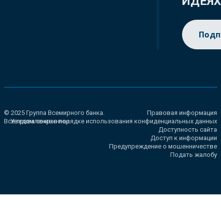
ИДЕЯ
Подп
© 2025 Группа Всемирного банка.
Правовая информация
Все права сохранены.
Уведомление о порядке использования конфиденциальных данных
Доступность сайта
Доступ к информации
Предупреждение о мошенничестве
Подать жалобу