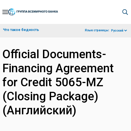
Skip
to
Main
Что такое бедность
Язык страницы:
Русский
Navigation
Official Documents-
Financing Agreement
for Credit 5065-MZ
(Closing Package)
(Английский)