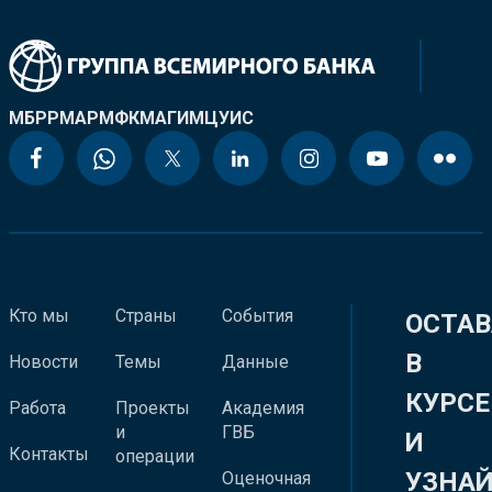
МБРР
МАР
МФК
МАГИ
МЦУИС
Кто мы
Страны
События
ОСТАВ
В
Новости
Темы
Данные
КУРСЕ
Работа
Проекты
Академия
и
ГВБ
И
Контакты
операции
УЗНА
Оценочная