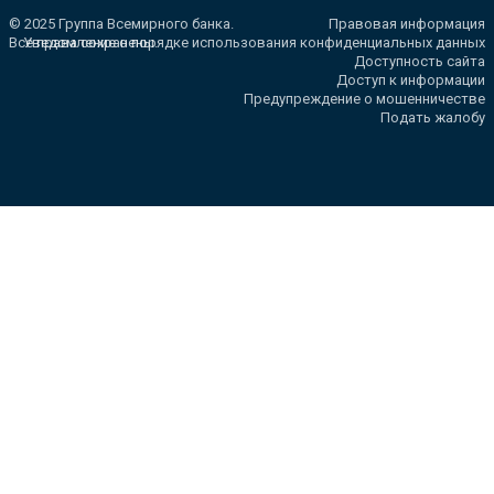
© 2025 Группа Всемирного банка.
Правовая информация
Все права сохранены.
Уведомление о порядке использования конфиденциальных данных
Доступность сайта
Доступ к информации
Предупреждение о мошенничестве
Подать жалобу