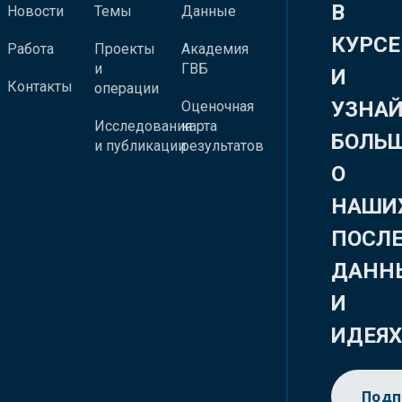
В
Новости
Темы
Данные
КУРСЕ
Работа
Проекты
Академия
и
ГВБ
И
Контакты
операции
УЗНА
Оценочная
Исследования
карта
БОЛЬ
и публикации
результатов
О
НАШИ
ПОСЛ
ДАНН
И
ИДЕЯ
Подп