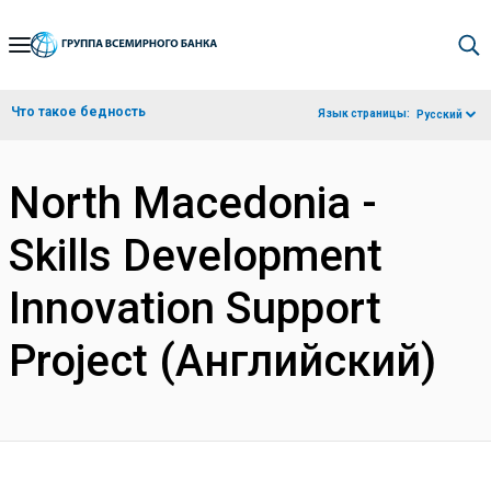
Skip
to
Main
Что такое бедность
Язык страницы:
Русский
Navigation
North Macedonia -
Skills Development
Innovation Support
Project (Английский)