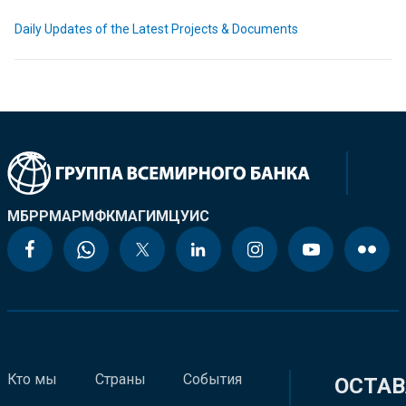
Daily Updates of the Latest Projects & Documents
МБРР
МАР
МФК
МАГИ
МЦУИС
Кто мы
Страны
События
ОСТАВ