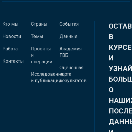
Кто мы
Страны
События
ОСТАВ
В
Новости
Темы
Данные
КУРСЕ
Работа
Проекты
Академия
и
ГВБ
И
Контакты
операции
УЗНА
Оценочная
Исследования
карта
БОЛЬ
и публикации
результатов
О
НАШИ
ПОСЛ
ДАНН