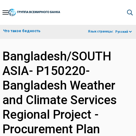
Skip
to
Main
Что такое бедность
Язык страницы:
Русский
Navigation
Bangladesh/SOUTH
ASIA- P150220-
Bangladesh Weather
and Climate Services
Regional Project -
Procurement Plan