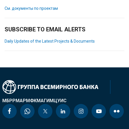
См. документы по проектам
SUBSCRIBE TO EMAIL ALERTS
Daily Updates of the Latest Projects & Documents
МБРР
МАР
МФК
МАГИ
МЦУИС