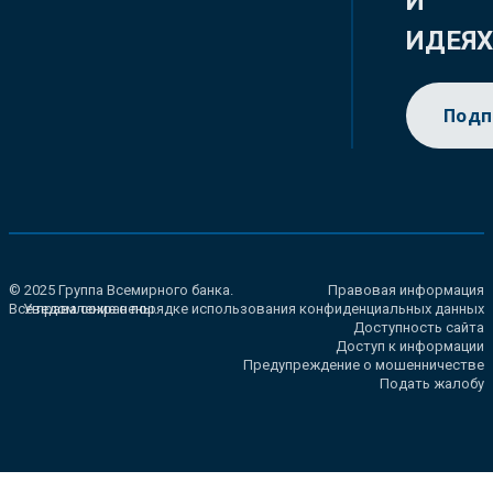
И
ИДЕЯ
Подп
© 2025 Группа Всемирного банка.
Правовая информация
Все права сохранены.
Уведомление о порядке использования конфиденциальных данных
Доступность сайта
Доступ к информации
Предупреждение о мошенничестве
Подать жалобу