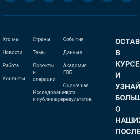
Кто мы
Страны
События
ОСТАВ
В
Новости
Темы
Данные
КУРСЕ
Работа
Проекты
Академия
и
ГВБ
И
Контакты
операции
УЗНА
Оценочная
Исследования
карта
БОЛЬ
и публикации
результатов
О
НАШИ
ПОСЛ