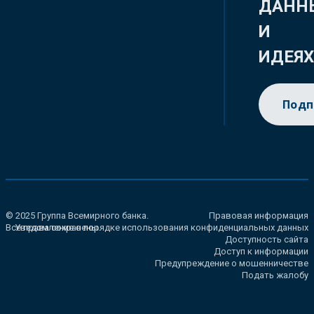
ДАНН
И
ИДЕЯ
Подп
© 2025 Группа Всемирного банка.
Правовая информация
Все права сохранены.
Уведомление о порядке использования конфиденциальных данных
Доступность сайта
Доступ к информации
Предупреждение о мошенничестве
Подать жалобу