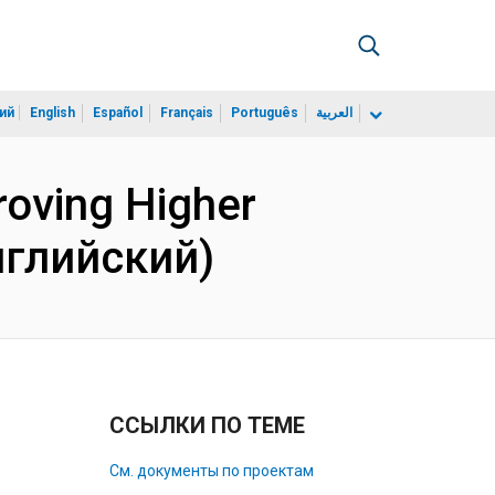
ий
English
Español
Français
Português
العربية
oving Higher
Английский)
ССЫЛКИ ПО ТЕМЕ
См. документы по проектам