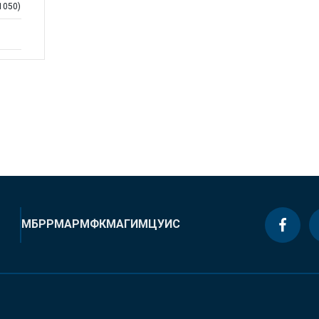
71050)
МБРР
МАР
МФК
МАГИ
МЦУИС