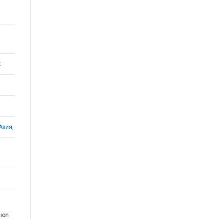
t
Азия,
tion