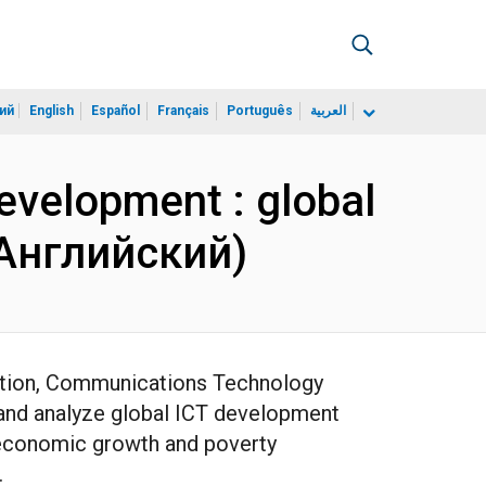
ий
English
Español
Français
Português
العربية
evelopment : global
 (Английский)
mation, Communications Technology
ck and analyze global ICT development
f economic growth and poverty
.