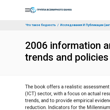
Skip
to
Main
Что такое бедность
Исследования И Публикации (анг
Navigation
2006 information a
trends and policies
The book offers a realistic assessment
(ICT) sector, with a focus on actual res
trends, and to provide empirical eviden
reduction. Indicators for the Millenni