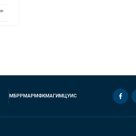
on
МБРР
МАР
МФК
МАГИ
МЦУИС