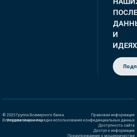
НАШИ
ПОСЛ
ДАНН
И
ИДЕЯ
Подп
© 2025 Группа Всемирного банка.
Правовая информация
Все права сохранены.
Уведомление о порядке использования конфиденциальных данных
Доступность сайта
Доступ к информации
Предупреждение о мошенничестве