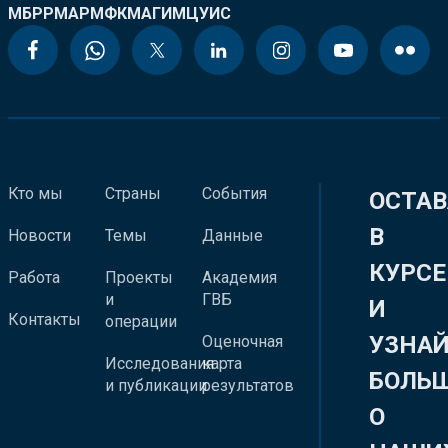
МБРР
МАР
МФК
МАГИ
МЦУИС
Кто мы
Страны
События
ОСТАВ
В
Новости
Темы
Данные
КУРСЕ
Работа
Проекты
Академия
и
ГВБ
И
Контакты
операции
УЗНА
Оценочная
Исследования
карта
БОЛЬ
и публикации
результатов
О