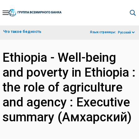
Skip
to
Main
Что такое бедность
Язык страницы:
Русский
Navigation
Ethiopia - Well-being
and poverty in Ethiopia :
the role of agriculture
and agency : Executive
summary (Амхарский)