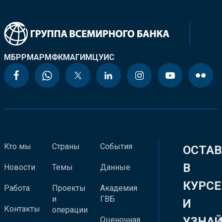
МБРР
МАР
МФК
МАГИ
МЦУИС
Кто мы
Страны
События
ОСТАВ
В
Новости
Темы
Данные
КУРСЕ
Работа
Проекты
Академия
и
ГВБ
И
Контакты
операции
УЗНА
Оценочная