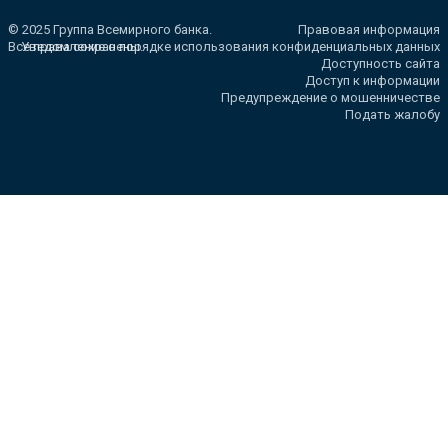
© 2025 Группа Всемирного банка.
Правовая информация
Все права сохранены.
Уведомление о порядке использования конфиденциальных данных
Доступность сайта
Доступ к информации
Предупреждение о мошенничестве
Подать жалобу