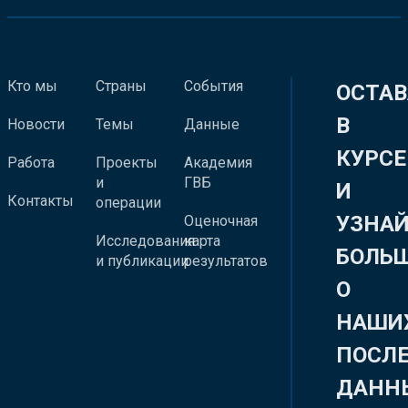
Кто мы
Страны
События
ОСТАВ
В
Новости
Темы
Данные
КУРСЕ
Работа
Проекты
Академия
и
ГВБ
И
Контакты
операции
УЗНА
Оценочная
Исследования
карта
БОЛЬ
и публикации
результатов
О
НАШИ
ПОСЛ
ДАНН