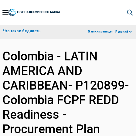
Skip
to
Main
Что такое бедность
Язык страницы:
Русский
Navigation
Colombia - LATIN
AMERICA AND
CARIBBEAN- P120899-
Colombia FCPF REDD
Readiness -
Procurement Plan