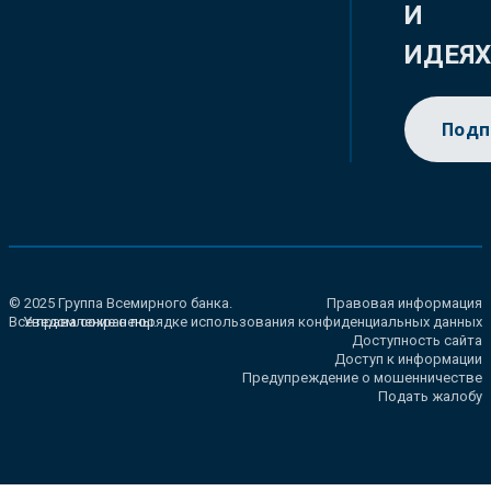
И
ИДЕЯ
Подп
© 2025 Группа Всемирного банка.
Правовая информация
Все права сохранены.
Уведомление о порядке использования конфиденциальных данных
Доступность сайта
Доступ к информации
Предупреждение о мошенничестве
Подать жалобу