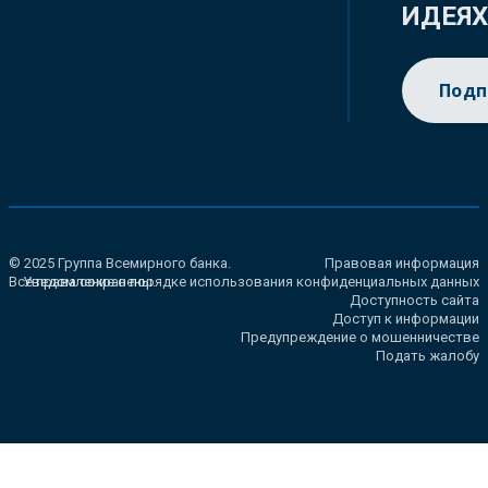
ИДЕЯ
Подп
© 2025 Группа Всемирного банка.
Правовая информация
Все права сохранены.
Уведомление о порядке использования конфиденциальных данных
Доступность сайта
Доступ к информации
Предупреждение о мошенничестве
Подать жалобу