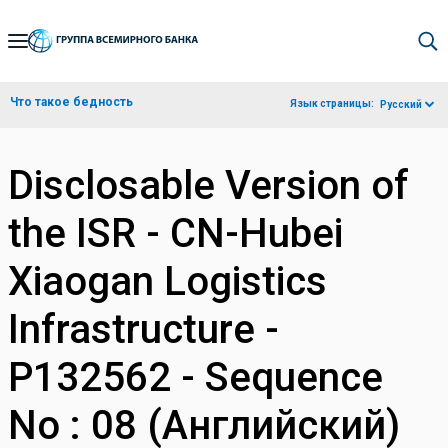
Skip
to
Main
Что такое бедность
Язык страницы:
Русский
Navigation
Disclosable Version of
the ISR - CN-Hubei
Xiaogan Logistics
Infrastructure -
P132562 - Sequence
No : 08 (Английский)