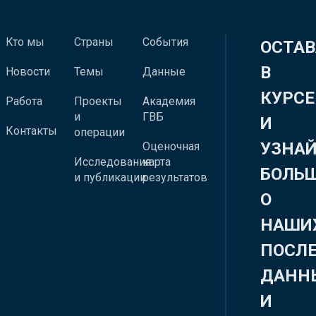
Кто мы
Страны
События
ОСТАВ
В
Новости
Темы
Данные
КУРСЕ
Работа
Проекты
Академия
и
ГВБ
И
Контакты
операции
УЗНА
Оценочная
Исследования
карта
БОЛЬ
и публикации
результатов
О
НАШИ
ПОСЛ
ДАНН
И