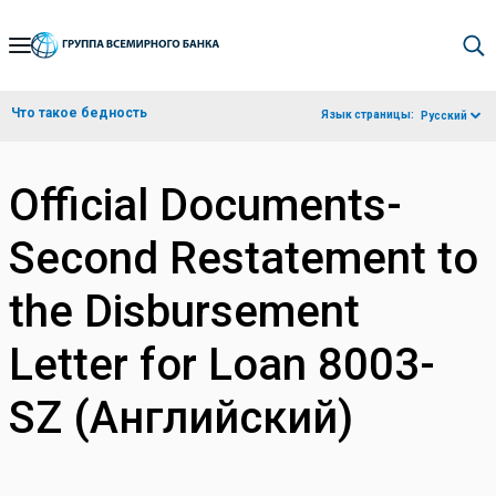
Skip
to
Main
Что такое бедность
Язык страницы:
Русский
Navigation
Official Documents-
Second Restatement to
the Disbursement
Letter for Loan 8003-
SZ (Английский)