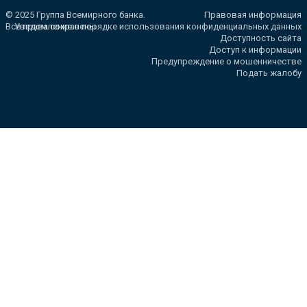
© 2025 Группа Всемирного банка.
Правовая информация
Все права сохранены.
Уведомление о порядке использования конфиденциальных данных
Доступность сайта
Доступ к информации
Предупреждение о мошенничестве
Подать жалобу