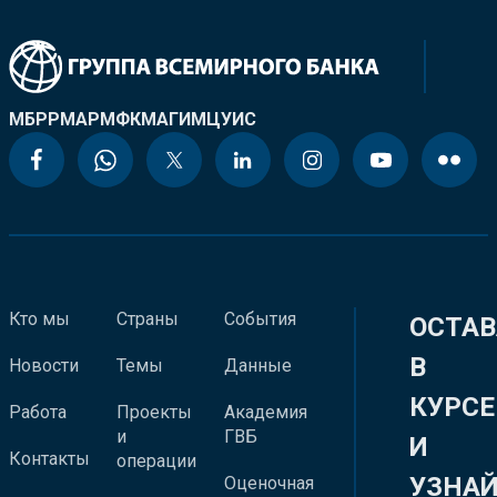
МБРР
МАР
МФК
МАГИ
МЦУИС
Кто мы
Страны
События
ОСТАВ
В
Новости
Темы
Данные
КУРСЕ
Работа
Проекты
Академия
и
ГВБ
И
Контакты
операции
УЗНА
Оценочная