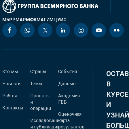
МБРР
МАР
МФК
МАГИ
МЦУИС
Кто мы
Страны
События
ОСТАВ
В
Новости
Темы
Данные
КУРСЕ
Работа
Проекты
Академия
и
ГВБ
И
Контакты
операции
УЗНА
Оценочная
Исследования
карта
БОЛЬ
и публикации
результатов