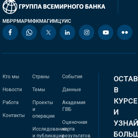
МБРР
МАР
МФК
МАГИ
МЦУИС
Кто мы
Страны
События
ОСТАВ
В
Новости
Темы
Данные
КУРСЕ
Работа
Проекты
Академия
и
ГВБ
И
Контакты
операции
УЗНА
Оценочная
Исследования
карта
БОЛЬ
и публикации
результатов