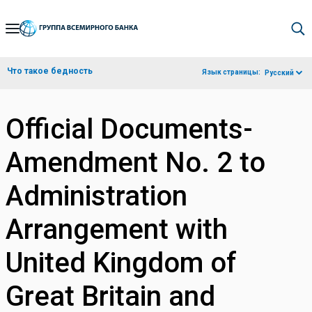
Skip
to
Main
Что такое бедность
Язык страницы:
Русский
Navigation
Official Documents-
Amendment No. 2 to
Administration
Arrangement with
United Kingdom of
Great Britain and