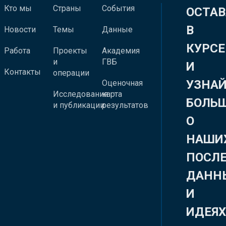
Кто мы
Страны
События
ОСТАВ
В
Новости
Темы
Данные
КУРСЕ
Работа
Проекты
Академия
и
ГВБ
И
Контакты
операции
УЗНА
Оценочная
Исследования
карта
БОЛЬ
и публикации
результатов
О
НАШИ
ПОСЛ
ДАНН
И
ИДЕЯ