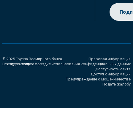
Подп
© 2025 Группа Всемирного банка.
Правовая информация
Все права сохранены.
Уведомление о порядке использования конфиденциальных данных
Доступность сайта
Доступ к информации
Предупреждение о мошенничестве
Подать жалобу