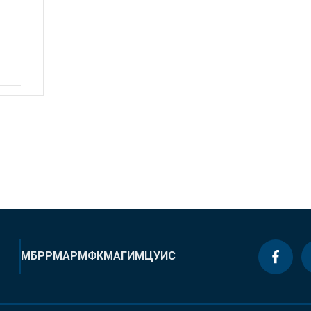
МБРР
МАР
МФК
МАГИ
МЦУИС