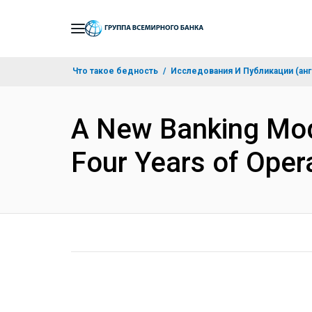
Skip
to
Main
Что такое бедность
Исследования И Публикации (анг
Navigation
A New Banking Mode
Four Years of Oper