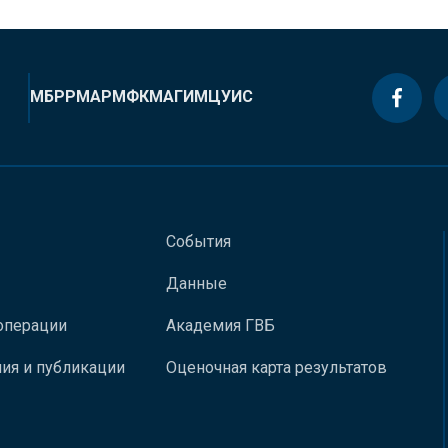
МБРР
МАР
МФК
МАГИ
МЦУИС
События
Данные
операции
Академия ГВБ
ия и публикации
Оценочная карта результатов