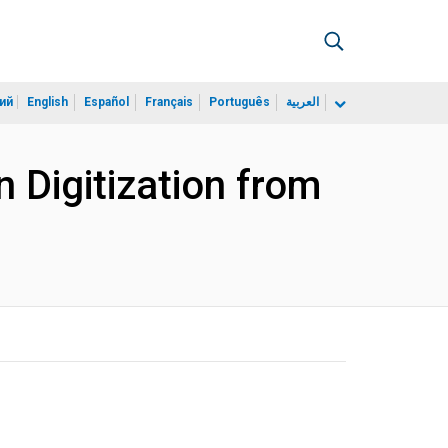
ий
English
Español
Français
Português
العربية
 Digitization from