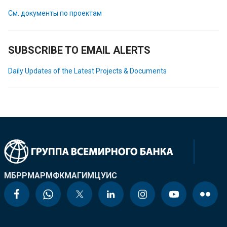
См. документы по проектам
SUBSCRIBE TO EMAIL ALERTS
Daily Updates of the Latest Projects & Documents
МБРР
МАР
МФК
МАГИ
МЦУИС