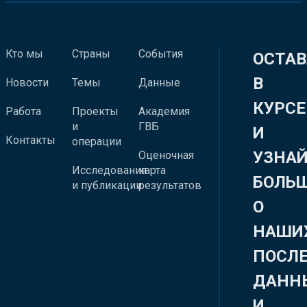
Кто мы
Страны
События
ОСТАВ
В
Новости
Темы
Данные
КУРСЕ
Работа
Проекты
Академия
и
ГВБ
И
Контакты
операции
УЗНА
Оценочная
Исследования
карта
БОЛЬ
и публикации
результатов
О
НАШИ
ПОСЛ
ДАНН
И