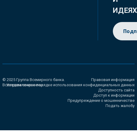
ИДЕЯ
Подп
© 2025 Группа Всемирного банка.
Правовая информация
Все права сохранены.
Уведомление о порядке использования конфиденциальных данных
Доступность сайта
Доступ к информации
Предупреждение о мошенничестве
Подать жалобу