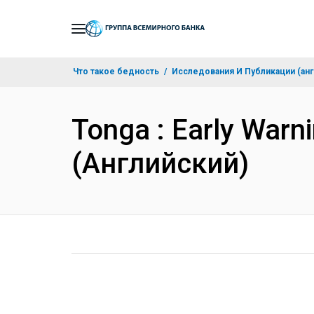
Skip
to
Main
Что такое бедность
Исследования И Публикации (анг
Navigation
Tonga : Early War
(Английский)