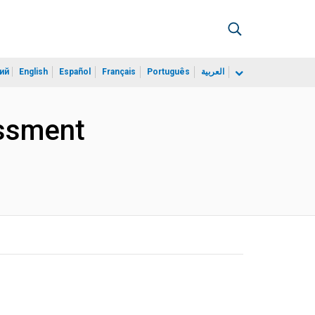
ий
English
Español
Français
Português
العربية
essment