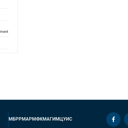
sment
МБРР
МАР
МФК
МАГИ
МЦУИС