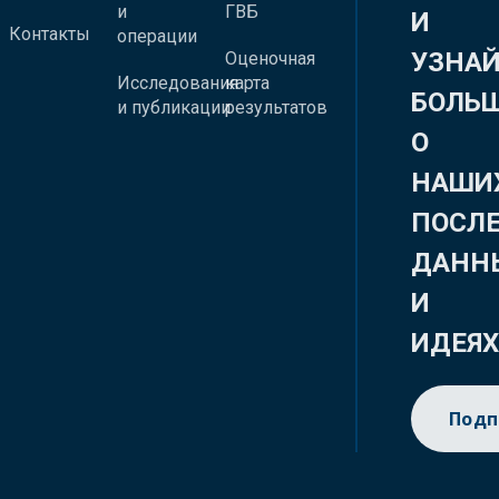
и
ГВБ
И
Контакты
операции
УЗНА
Оценочная
Исследования
карта
БОЛЬ
и публикации
результатов
О
НАШИ
ПОСЛ
ДАНН
И
ИДЕЯ
Подп