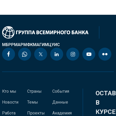
МБРР
МАР
МФК
МАГИ
МЦУИС
Кто мы
Страны
События
ОСТАВ
В
Новости
Темы
Данные
КУРСЕ
Работа
Проекты
Академия