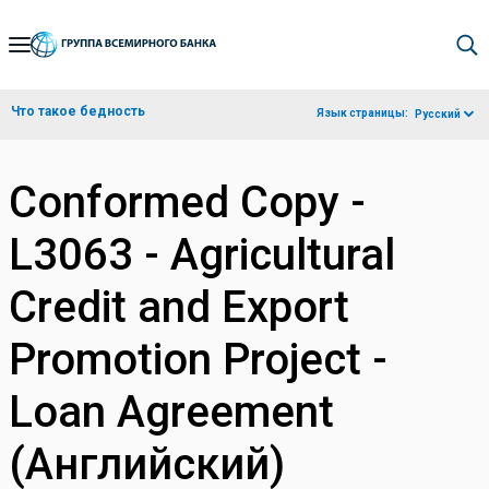
Skip
to
Main
Что такое бедность
Язык страницы:
Русский
Navigation
Conformed Copy -
L3063 - Agricultural
Credit and Export
Promotion Project -
Loan Agreement
(Английский)