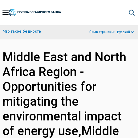
Skip
to
Main
Что такое бедность
Язык страницы:
Русский
Navigation
Middle East and North
Africa Region -
Opportunities for
mitigating the
environmental impact
of energy use,Middle