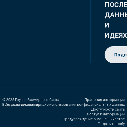
ПОСЛ
ДАНН
И
ИДЕЯ
Подп
© 2025 Группа Всемирного банка.
Правовая информация
Все права сохранены.
Уведомление о порядке использования конфиденциальных данных
Доступность сайта
Доступ к информации
Предупреждение о мошенничестве
Подать жалобу