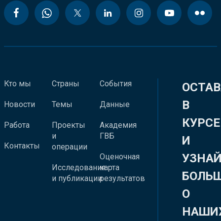
Кто мы
Страны
События
ОСТАВ
В
Новости
Темы
Данные
КУРСЕ
Работа
Проекты
Академия
и
ГВБ
И
Контакты
операции
УЗНА
Оценочная
Исследования
карта
БОЛЬ
и публикации
результатов
О
НАШИ