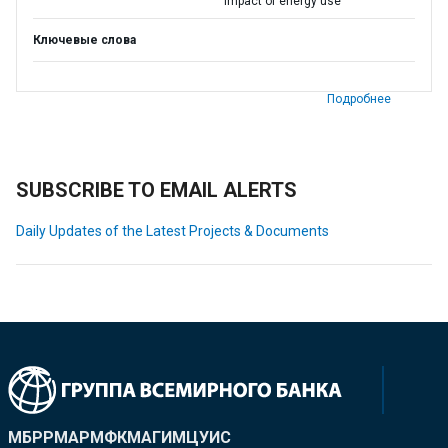
impact of energy use
Ключевые слова
Подробнее
SUBSCRIBE TO EMAIL ALERTS
Daily Updates of the Latest Projects & Documents
МБРР
МАР
МФК
МАГИ
МЦУИС