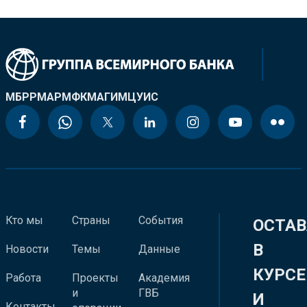
МБРР
МАР
МФК
МАГИ
МЦУИС
Кто мы
Страны
События
ОСТАВ
В
Новости
Темы
Данные
КУРСЕ
Работа
Проекты
Академия
и
ГВБ
И
Контакты