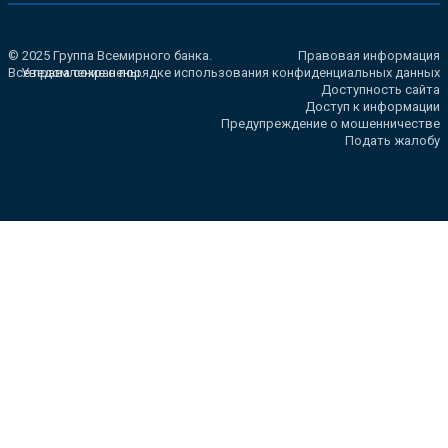
© 2025 Группа Всемирного банка.
Правовая информация
Все права сохранены.
Уведомление о порядке использования конфиденциальных данных
Доступность сайта
Доступ к информации
Предупреждение о мошенничестве
Подать жалобу