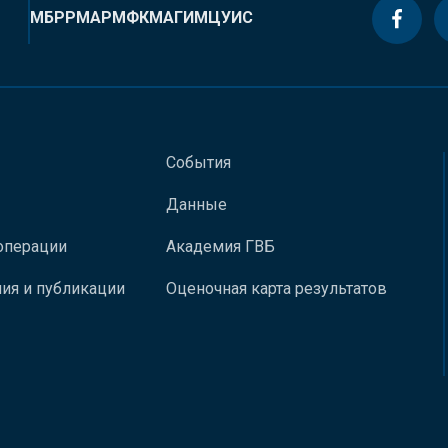
МБРР
МАР
МФК
МАГИ
МЦУИС
События
Данные
операции
Академия ГВБ
ия и публикации
Оценочная карта результатов