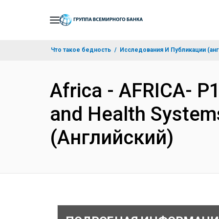
Skip
to
Main
Что такое бедность
Исследования И Публикации (анг
Navigation
Africa - AFRICA- P
and Health Systems
(Английский)