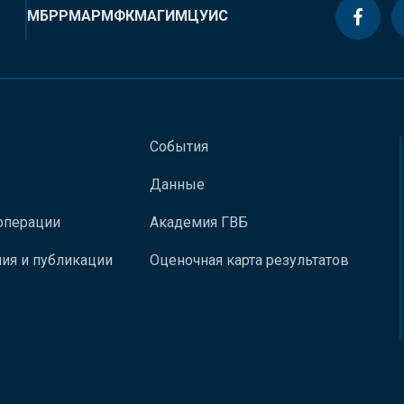
МБРР
МАР
МФК
МАГИ
МЦУИС
События
Данные
операции
Академия ГВБ
ия и публикации
Оценочная карта результатов