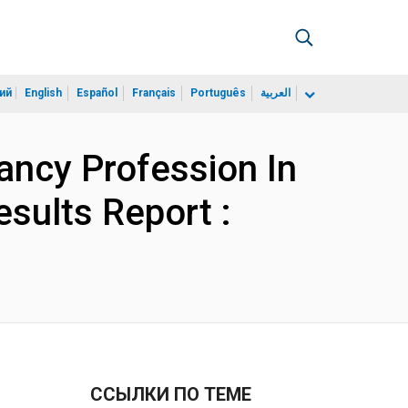
ий
English
Español
Français
Português
العربية
tancy Profession In
sults Report :
ССЫЛКИ ПО ТЕМЕ