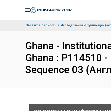
Skip
to
Main
Что такое бедность
Исследования И Публикации (анг
Navigation
Ghana - Institution
Ghana : P114510 - 
Sequence 03 (Анг