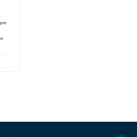
port
on