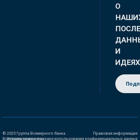
О
НАШИ
ПОСЛ
ДАНН
И
ИДЕЯ
Подп
© 2025 Группа Всемирного банка.
Правовая информация
Все права сохранены.
Уведомление о порядке использования конфиденциальных данных