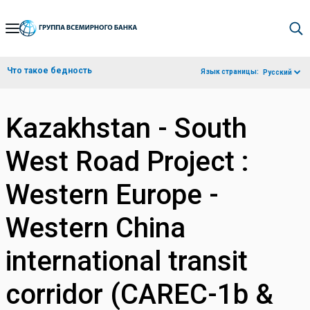
Skip
to
Main
Что такое бедность
Язык страницы:
Русский
Navigation
Kazakhstan - South
West Road Project :
Western Europe -
Western China
international transit
corridor (CAREC-1b &