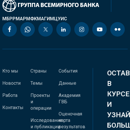
МБРР
МАР
МФК
МАГИ
МЦУИС
Кто мы
Страны
События
ОСТАВ
В
Новости
Темы
Данные
КУРСЕ
Работа
Проекты
Академия
и
ГВБ
И
Контакты
операции
УЗНА
Оценочная
Исследования
карта
БОЛЬ
и публикации
результатов