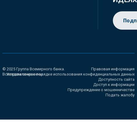
Подп
© 2025 Группа Всемирного банка.
Правовая информация
Все права сохранены.
Уведомление о порядке использования конфиденциальных данных
Доступность сайта
Доступ к информации
Предупреждение о мошенничестве
Подать жалобу