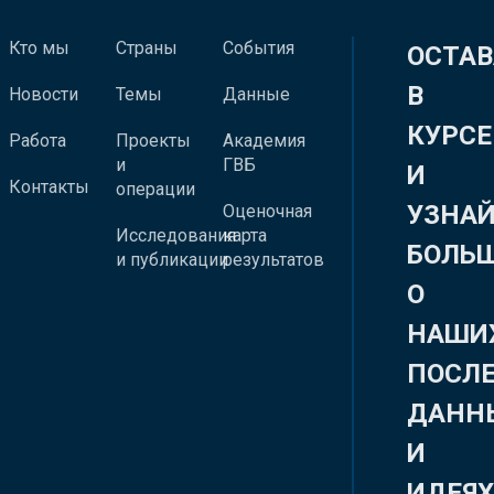
Кто мы
Страны
События
ОСТАВ
В
Новости
Темы
Данные
КУРСЕ
Работа
Проекты
Академия
и
ГВБ
И
Контакты
операции
УЗНА
Оценочная
Исследования
карта
БОЛЬ
и публикации
результатов
О
НАШИ
ПОСЛ
ДАНН
И
ИДЕЯ