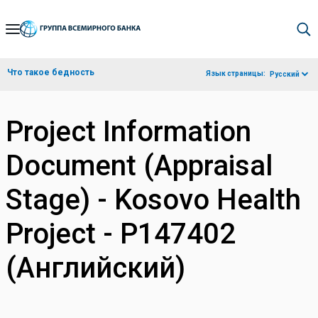
Skip
to
Main
Что такое бедность
Язык страницы:
Русский
Navigation
Project Information
Document (Appraisal
Stage) - Kosovo Health
Project - P147402
(Английский)