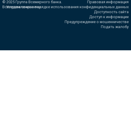
© 2025 Группа Всемирного банка.
Правовая информация
Все права сохранены.
Уведомление о порядке использования конфиденциальных данных
Доступность сайта
Доступ к информации
Предупреждение о мошенничестве
Подать жалобу