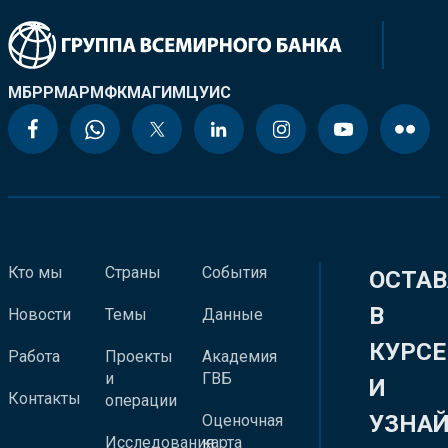
МБРР
МАР
МФК
МАГИ
МЦУИС
Кто мы
Страны
События
ОСТАВ
В
Новости
Темы
Данные
КУРСЕ
Работа
Проекты
Академия
и
ГВБ
И
Контакты
операции
УЗНА
Оценочная
Исследования
карта