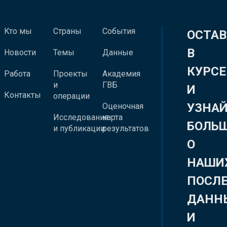
Кто мы
Страны
События
ОСТАВ
В
Новости
Темы
Данные
КУРСЕ
Работа
Проекты
Академия
и
ГВБ
И
Контакты
операции
УЗНА
Оценочная
Исследования
карта
БОЛЬ
и публикации
результатов
О
НАШИ
ПОСЛ
ДАНН
И