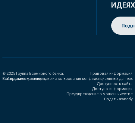
ИДЕЯ
Подп
© 2025 Группа Всемирного банка.
Правовая информация
Все права сохранены.
Уведомление о порядке использования конфиденциальных данных
Доступность сайта
Доступ к информации
Предупреждение о мошенничестве
Подать жалобу