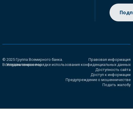
Подп
© 2025 Группа Всемирного банка.
Правовая информация
Все права сохранены.
Уведомление о порядке использования конфиденциальных данных
Доступность сайта
Доступ к информации
Предупреждение о мошенничестве
Подать жалобу