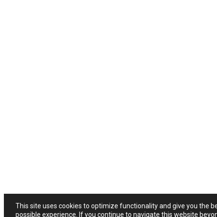
This site uses cookies to optimize functionality and give you the b
possible experience. If you continue to navigate this website beyo