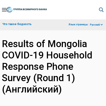
Skip
to
Main
Что такое бедность
Язык страницы:
Русский
Navigation
Results of Mongolia
COVID-19 Household
Response Phone
Survey (Round 1)
(Английский)