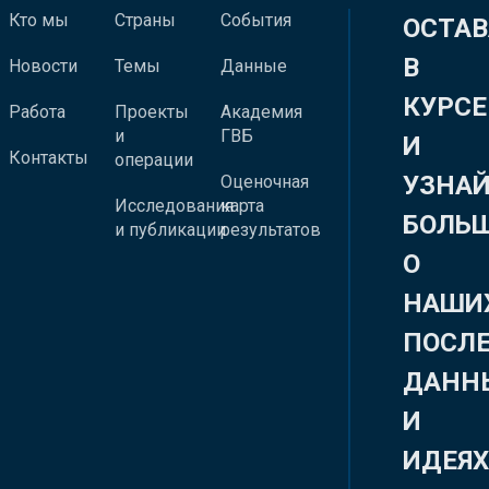
Кто мы
Страны
События
ОСТАВ
В
Новости
Темы
Данные
КУРСЕ
Работа
Проекты
Академия
и
ГВБ
И
Контакты
операции
УЗНА
Оценочная
Исследования
карта
БОЛЬ
и публикации
результатов
О
НАШИ
ПОСЛ
ДАНН
И
ИДЕЯ