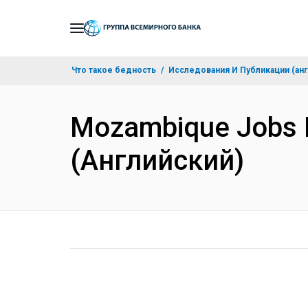
Skip
to
Main
Что такое бедность
Исследования И Публикации (анг
Navigation
Mozambique Jobs Di
(Английский)