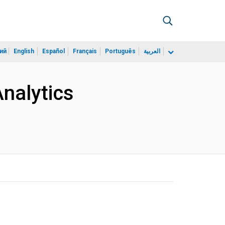
ий
English
Español
Français
Português
العربية
nalytics