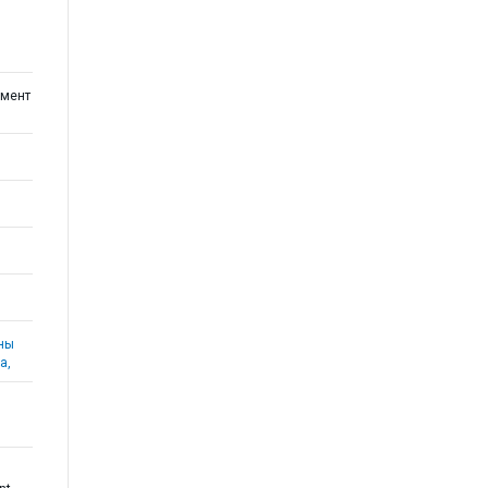
мент
аны
а,