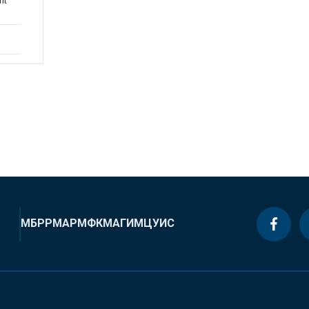
nt
МБРР
МАР
МФК
МАГИ
МЦУИС