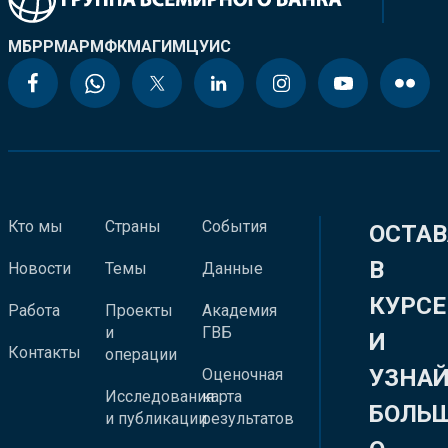
МБРР
МАР
МФК
МАГИ
МЦУИС
Кто мы
Страны
События
ОСТАВ
В
Новости
Темы
Данные
КУРСЕ
Работа
Проекты
Академия
и
ГВБ
И
Контакты
операции
УЗНА
Оценочная
Исследования
карта
БОЛЬ
и публикации
результатов