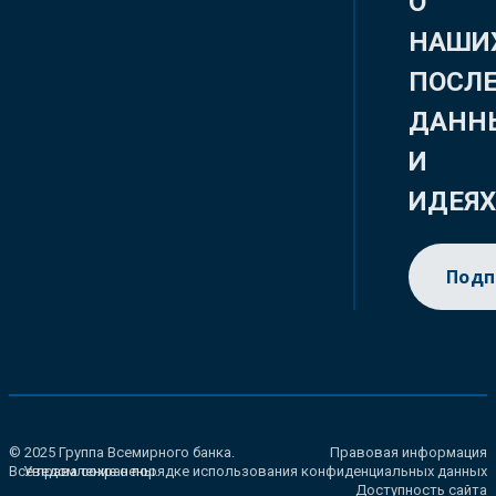
О
НАШИ
ПОСЛ
ДАНН
И
ИДЕЯ
Подп
© 2025 Группа Всемирного банка.
Правовая информация
Все права сохранены.
Уведомление о порядке использования конфиденциальных данных
Доступность сайта