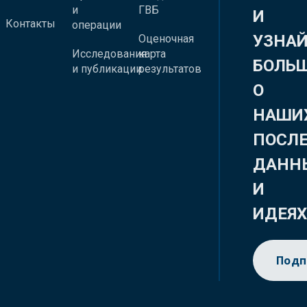
и
ГВБ
И
Контакты
операции
УЗНА
Оценочная
Исследования
карта
БОЛЬ
и публикации
результатов
О
НАШИ
ПОСЛ
ДАНН
И
ИДЕЯ
Подп