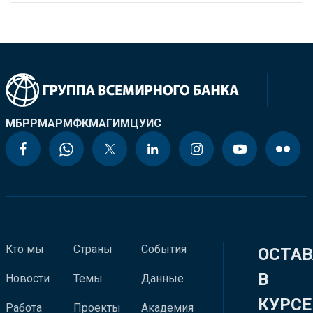
МБРР
МАР
МФК
МАГИ
МЦУИС
Кто мы
Страны
События
ОСТАВ
В
Новости
Темы
Данные
КУРСЕ
Работа
Проекты
Академия