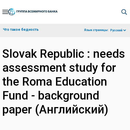
Skip
to
Main
Что такое бедность
Язык страницы:
Русский
Navigation
Slovak Republic : needs
assessment study for
the Roma Education
Fund - background
paper (Английский)