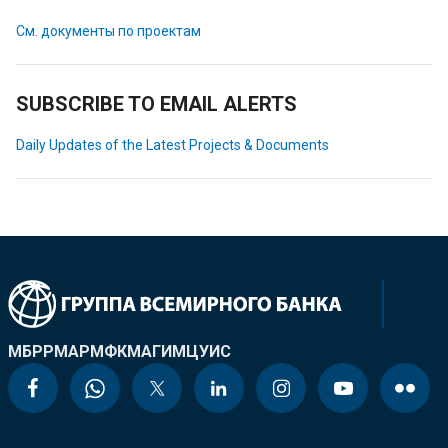
См. документы по проектам
SUBSCRIBE TO EMAIL ALERTS
Daily Updates of the Latest Projects & Documents
МБРР
МАР
МФК
МАГИ
МЦУИС