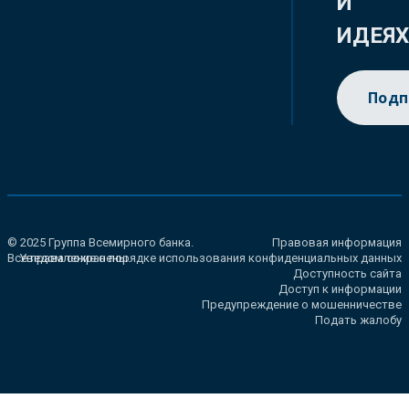
И
ИДЕЯ
Подп
© 2025 Группа Всемирного банка.
Правовая информация
Все права сохранены.
Уведомление о порядке использования конфиденциальных данных
Доступность сайта
Доступ к информации
Предупреждение о мошенничестве
Подать жалобу