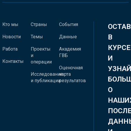
Кто мы
Страны
События
ОСТАВ
В
Новости
Темы
Данные
КУРСЕ
Работа
Проекты
Академия
и
ГВБ
И
Контакты
операции
УЗНА
Оценочная
Исследования
карта
БОЛЬ
и публикации
результатов
О
НАШИ
ПОСЛ
ДАНН