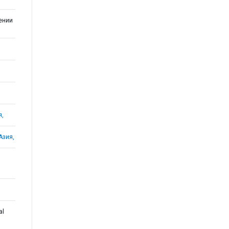
ении
я,
Азия,
al