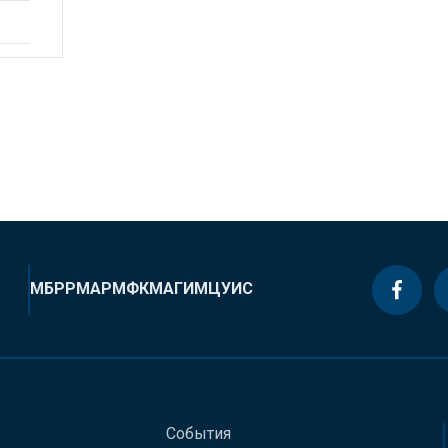
МБРР
МАР
МФК
МАГИ
МЦУИС
События