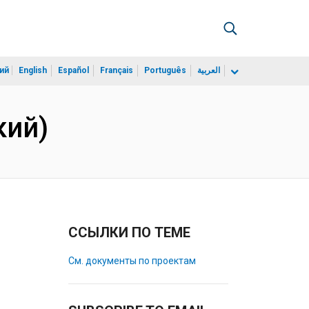
ий
English
Español
Français
Português
العربية
кий)
ССЫЛКИ ПО ТЕМЕ
См. документы по проектам