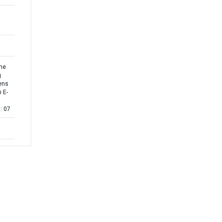
the
g
zens
 E-
: 07