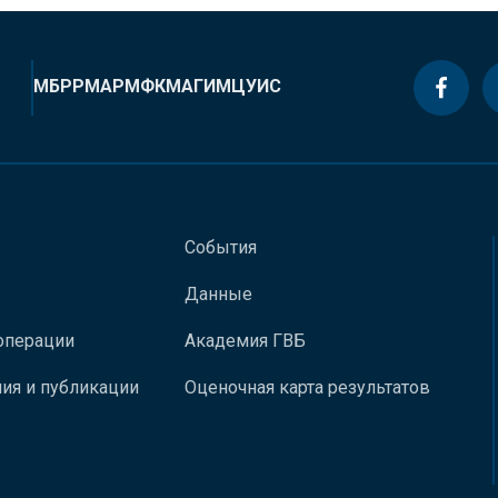
МБРР
МАР
МФК
МАГИ
МЦУИС
События
Данные
операции
Академия ГВБ
ия и публикации
Оценочная карта результатов