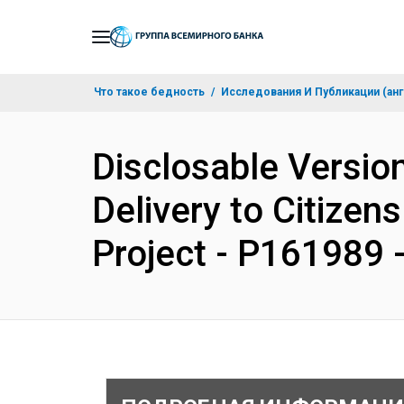
Skip
to
Main
Что такое бедность
Исследования И Публикации (анг
Navigation
Disclosable Version
Delivery to Citize
Project - P161989 