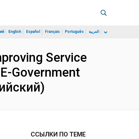
ий
English
Español
Français
Português
العربية
mproving Service
h E-Government
лийский)
ССЫЛКИ ПО ТЕМЕ