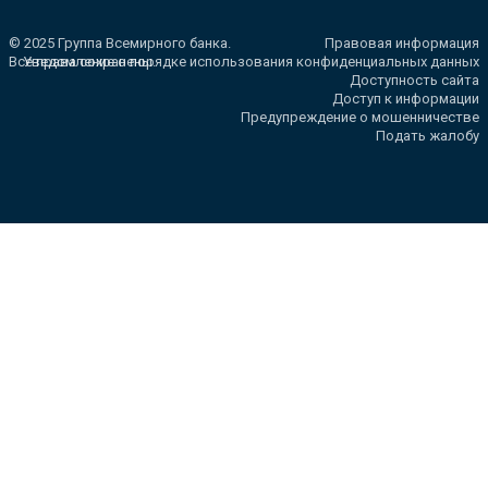
© 2025 Группа Всемирного банка.
Правовая информация
Все права сохранены.
Уведомление о порядке использования конфиденциальных данных
Доступность сайта
Доступ к информации
Предупреждение о мошенничестве
Подать жалобу