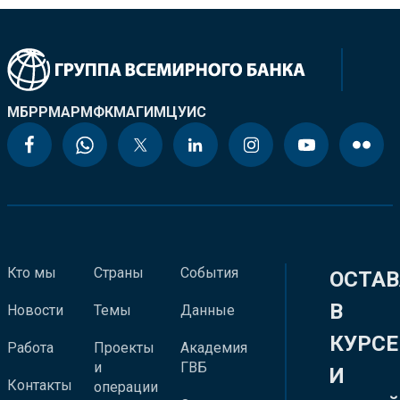
МБРР
МАР
МФК
МАГИ
МЦУИС
Кто мы
Страны
События
ОСТАВ
В
Новости
Темы
Данные
КУРСЕ
Работа
Проекты
Академия
и
ГВБ
И
Контакты
операции