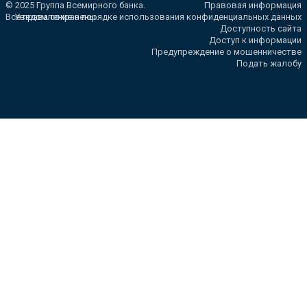
© 2025 Группа Всемирного банка.
Правовая информация
Все права сохранены.
Уведомление о порядке использования конфиденциальных данных
Доступность сайта
Доступ к информации
Предупреждение о мошенничестве
Подать жалобу