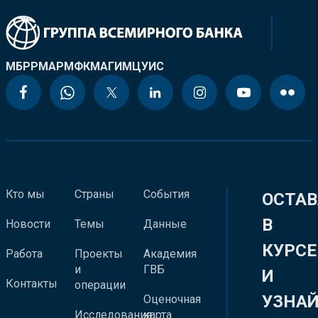
МБРР
МАР
МФК
МАГИ
МЦУИС
Кто мы
Страны
События
ОСТАВ
В
Новости
Темы
Данные
КУРСЕ
Работа
Проекты
Академия
и
ГВБ
И
Контакты
операции
УЗНА
Оценочная
Исследования
карта