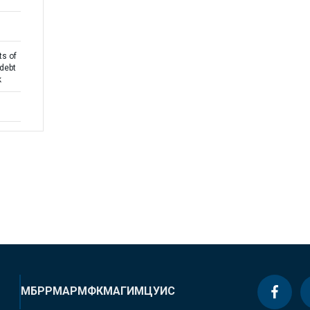
ts of
debt
k
МБРР
МАР
МФК
МАГИ
МЦУИС