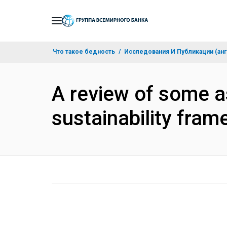
Skip
to
Main
Что такое бедность
Исследования И Публикации (анг
Navigation
A review of some a
sustainability fra