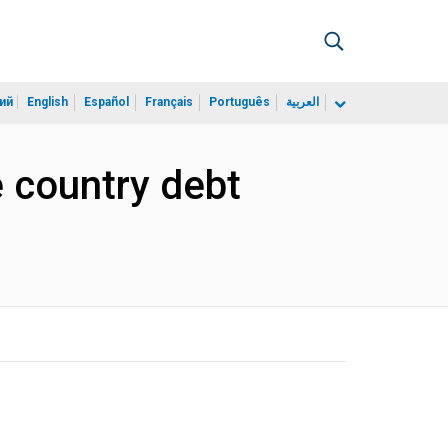
ий
English
Español
Français
Português
العربية
 country debt