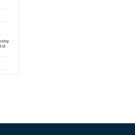
rship
d of