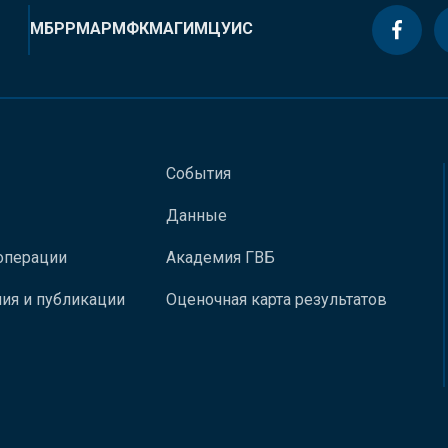
МБРР
МАР
МФК
МАГИ
МЦУИС
События
Данные
операции
Академия ГВБ
ия и публикации
Оценочная карта результатов