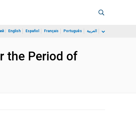
ий
English
Español
Français
Português
العربية
 the Period of